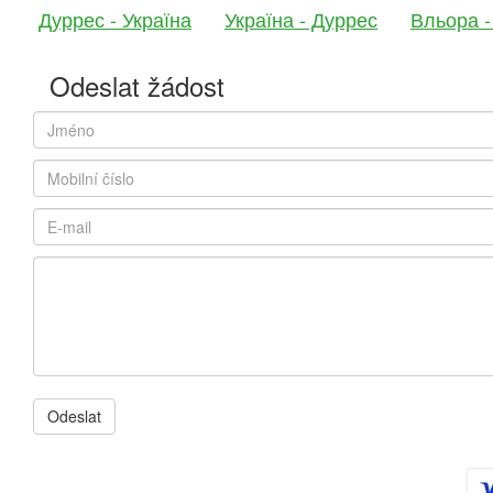
Дуррес - Україна
Україна - Дуррес
Вльора -
Odeslat žádost
Odeslat