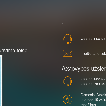
+380 68 064 69 
davimo teisei
info@chartertic
Atstovybės užsien
+388 22 022 66 
+388 26 783 34 
Dėmesio! Atsiska
imamas 15 valiu
mokėjimą.