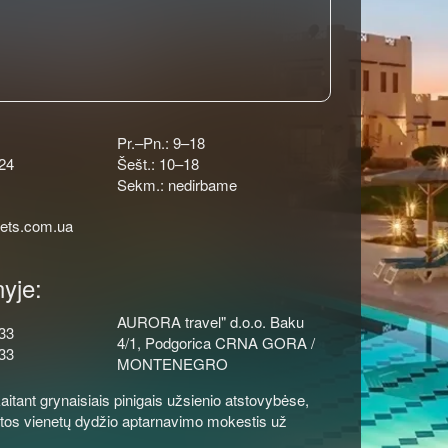
Pr.–Pn.: 9–18
24
Šešt.: 10–18
Sekm.: nedirbame
kets.com.ua
yje:
AURORA travel" d.o.o. Baku
33
4/1, Podgorica CRNA GORA /
33
MONTENEGRO
itant grynaisiais pinigais užsienio atstovybėse,
tos vienetų dydžio aptarnavimo mokestis už