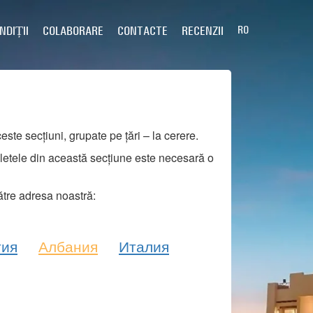
NDIȚII
COLABORARE
CONTACTE
RECENZII
RO
este secțiuni, grupate pe țări – la cerere.
 biletele din această secțiune este necesară o
către adresa noastră:
тия
Албания
Италия