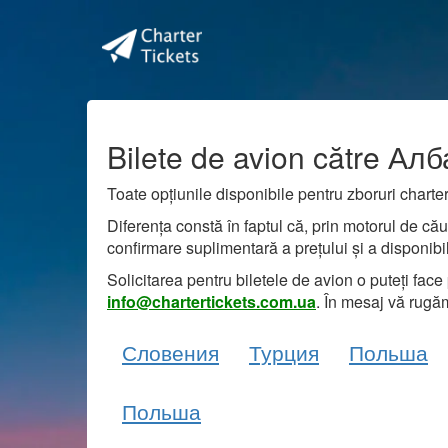
Bilete de avion către Ал
Toate opțiunile disponibile pentru zboruri charter
Diferența constă în faptul că, prin motorul de cău
confirmare suplimentară a prețului și a disponibilit
Solicitarea pentru biletele de avion o puteți face
info@chartertickets.com.ua
. În mesaj vă rugăm
Словения
Турция
Польша
Польша