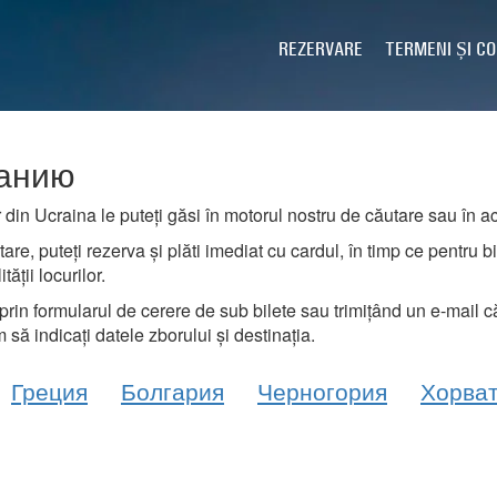
REZERVARE
TERMENI ȘI CO
банию
 din Ucraina le puteți găsi în motorul nostru de căutare sau în ac
tare, puteți rezerva și plăti imediat cu cardul, în timp ce pentru
ății locurilor.
 prin formularul de cerere de sub bilete sau trimițând un e-mail 
 să indicați datele zborului și destinația.
Греция
Болгария
Черногория
Хорва