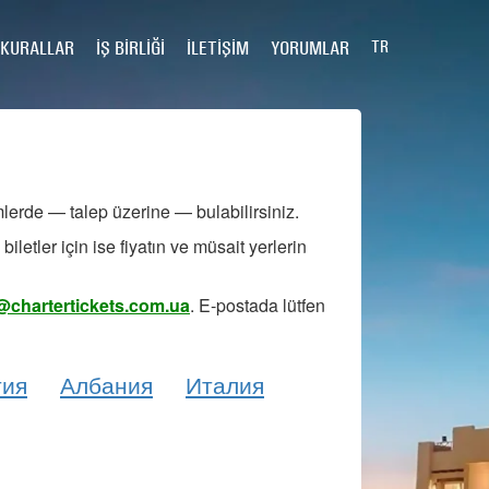
 KURALLAR
İŞ BIRLIĞI
İLETIŞIM
YORUMLAR
TR
erde — talep üzerine — bulabilirsiniz.
etler için ise fiyatın ve müsait yerlerin
@chartertickets.com.ua
. E-postada lütfen
тия
Албания
Италия