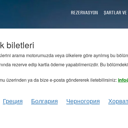
REZERVASYON
ŞARTLAR VE
 biletleri
lerini arama motorumuzda veya ülkelere göre ayrılmış bu bölüml
anında rezerve edip kartla ödeme yapabilmenizdir. Bu bölümdeki bil
formu üzerinden ya da bize e-posta göndererek iletebilirsiniz:
info
Греция
Болгария
Черногория
Хорва